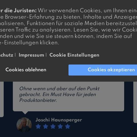
Umsatzsprüng
lten, kaufbereite
r die Juristen:
Wir verwenden Cookies, um Ihnen ein
er Webseite haben
e Browser-Erfahrung zu bieten, Inhalte und Anzeige
 aus den Händen
alisieren, Funktionen für soziale Medien bereitzuste
seren Traffic zu analysieren. Lesen Sie, wie wir Cook
den und wie Sie sie steuern können, indem Sie auf
-Einstellungen klicken.
schutz
|
Impressum
|
Cookie Einstellungen
Cookies ablehnen
Cookies akzeptieren
Ohne wenn und aber auf den Punkt
gebracht. Ein Must Have für jeden
Produktanbieter.
Joschi Haunsperger