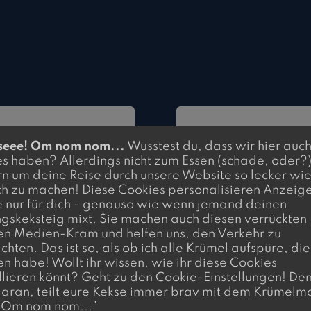
seee! Om nom nom...
Wusstest du, dass wir hier auc
t perfekt für
M
s haben? Allerdings nicht zum Essen (schade, oder?)
nn Du...
D
n um deine Reise durch unsere Website so lecker wi
h zu machen! Diese Cookies personalisieren Anzeig
e nur für dich - genauso wie wenn jemand deinen
dauerhaft
immer alles b
ngskeksteig mixt. Sie machen auch diesen verrückten
utomatisierte
und sowieso 
en Medien-Kram und helfen uns, den Verkehr zu
nicht bereit 
hten. Das ist so, als ob ich alle Krümel aufspüre, die
ein Business
dauerhaftes 
en habe! Wollt ihr wissen, wie ihr diese Cookies
t und Deine Kosten
llieren könnt? Geht zu den Cookie-Einstellungen! Den
nicht offen f
ne Einnahmen
aran, teilt eure Kekse immer brav mit dem Krümelmo
System bist, 
 Om nom nom..."