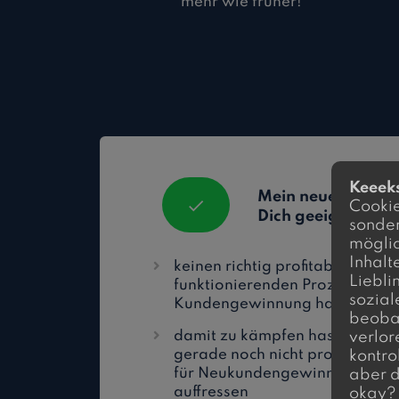
mehr wie früher!
Keeek
Mein neues Buch is
Cookie
Dich geeignet, we
sonder
möglic
Inhalt
keinen richtig profitablen und 
Liebli
funktionierenden Prozess für a
sozial
Kundengewinnung hast
beobac
damit zu kämpfen hast, dass D
verlor
gerade noch nicht profitabel is
kontro
für Neukundengewinnung Dei
aber d
auffressen
okay?