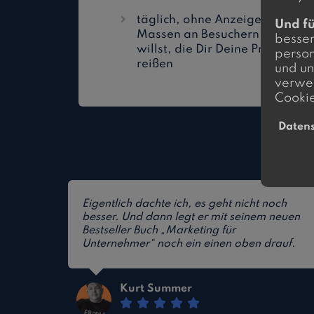
täglich, ohne Anzeigen zu scha
Und fü
Massen an Besuchern auf Dein
besser
willst, die Dir Deine Produkte
person
reißen
und un
verwen
Cookie
Daten
Eigentlich dachte ich, es geht nicht noch
besser. Und dann legt er mit seinem neuen
Bestseller Buch „Marketing für
Unternehmer“ noch ein einen oben drauf.
Kurt Summer