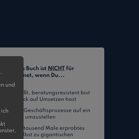
h
ein neues Buch ist
NICHT
für
,
ich geeignet, wenn Du...
e
en und
esser weißt, beratungsresistent bist
keinen Bock auf Umsetzen hast
bist, Deine Geschäftsprozesse auf ein
 ich
Wachstum umzustellen
kt
ür ein viele tausend Male erprobtes
nster,
das mir selbst zu gigantischen