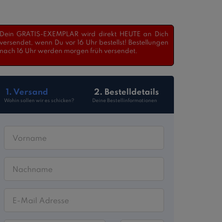
Dein GRATIS-EXEMPLAR wird direkt HEUTE an Dich
versendet, wenn Du vor 16 Uhr bestellst! Bestellungen
nach 16 Uhr werden morgen früh versendet.
1. Versand
2. Bestelldetails
Wohin sollen wir es schicken?
Deine Bestellinformationen